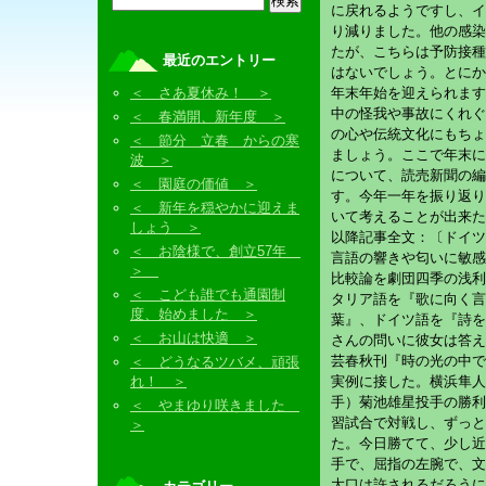
に戻れるようですし、イ
り減りました。他の感染
たが、こちらは予防接種
最近のエントリー
はないでしょう。とにか
＜ さあ夏休み！ ＞
年末年始を迎えられます
中の怪我や事故にくれぐ
＜ 春満開、新年度 ＞
の心や伝統文化にもちょ
＜ 節分 立春 からの寒
ましょう。ここで年末に
波 ＞
について、読売新聞の編
＜ 園庭の価値 ＞
す。今年一年を振り返り
＜ 新年を穏やかに迎えま
いて考えることが出来た
しょう ＞
以降記事全文：〔ドイツ
＜ お陰様で、創立57年
言語の響きや匂いに敏感
＞
比較論を劇団四季の浅利
＜ こども誰でも通園制
タリア語を『歌に向く言
度、始めました ＞
葉』、ドイツ語を『詩を
＜ お山は快適 ＞
さんの問いに彼女は答え
芸春秋刊『時の光の中で
＜ どうなるツバメ、頑張
れ！ ＞
実例に接した。横浜隼人
手）菊池雄星投手の勝利
＜ やまゆり咲きました
習試合で対戦し、ずっと
＞
た。今日勝てて、少し近
手で、屈指の左腕で、文
大口は許されるだろうに