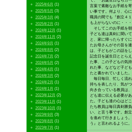
て、『お誕生日ならカー
2025年6月
(1)
言葉で素敵なお手紙を寄
2025年5月
(3)
い事です。何より、心に
職員の間でも『創立４１
2025年3月
(4)
も上がらないのに・・・
2025年2月
(1)
そしてこのお手紙を朝
2024年12月
(1)
子ども達は真剣に聞いて
2024年11月
(2)
と、家に帰ったらすぐに
2024年9月
(1)
たお母さんがその旨を連
2024年8月
(2)
は、子どもがこの話をし
2024年7月
(2)
記念日を誕生日ととらえ
た事、この子どもの気持
2024年5月
(2)
れた事、などなど子ども
2024年4月
(1)
たと書かれていました。
2024年3月
(2)
毎日毎日、忙しく流れ
2024年2月
(1)
持ちを表したり、気がつ
2024年1月
(1)
向き合っている教員は、
2023年12月
(2)
ども達に伝える必要があ
た。子ども達の心はどこ
2023年11月
(1)
たち教員は毎日真剣勝負
2023年10月
(1)
い、と言う事です。創立
2023年9月
(3)
を進めて行きましょう。
2023年8月
(1)
う』と言われるように。
2023年7月
(1)