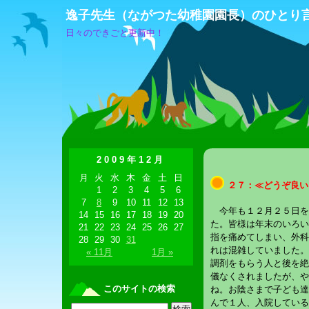
逸子先生（ながつた幼稚園園長）のひとり
日々のできごと更新中！
2009年12月
月
火
水
木
金
土
日
２７：≪どうぞ良い
1
2
3
4
5
6
7
8
9
10
11
12
13
今年も１２月２５日を
14
15
16
17
18
19
20
た。皆様は年末のいろい
21
22
23
24
25
26
27
指を痛めてしまい、外科
28
29
30
31
れは混雑していました。
« 11月
1月 »
調剤をもらう人と後を絶
儀なくされましたが、や
このサイトの検索
ね。お陰さまで子ども達
んで１人、入院している