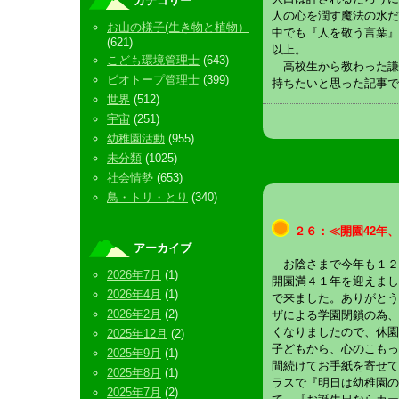
カテゴリー
人の心を潤す魔法の水だ
お山の様子(生き物と植物）
中でも『人を敬う言葉』
(621)
以上。
こども環境管理士
(643)
高校生から教わった謙
ビオトープ管理士
(399)
持ちたいと思った記事で
世界
(512)
宇宙
(251)
幼稚園活動
(955)
未分類
(1025)
社会情勢
(653)
鳥・トリ・とり
(340)
２６：≪開園42年
アーカイブ
お陰さまで今年も１２
2026年7月
(1)
開園満４１年を迎えまし
2026年4月
(1)
で来ました。ありがとう
2026年2月
(2)
ザによる学園閉鎖の為、
くなりましたので、休園
2025年12月
(2)
子どもから、心のこもっ
2025年9月
(1)
間続けてお手紙を寄せて
2025年8月
(1)
ラスで『明日は幼稚園の
2025年7月
(2)