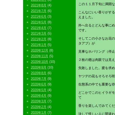
この１１月下旬に満開な
2021年8月
(4)
2021年7月
(6)
こんなにいい香りがする
2021年6月
(3)
えました。
2021年5月
(8)
外へ出るとどんな事にめ
2021年4月
(7)
です。
2021年3月
(5)
そしてこの小さなお花の
2021年2月
(8)
タアブ）が
2021年1月
(5)
2020年12月
(8)
見事なホバリング（停止
2020年11月
(5)
２枚の翅は肉眼では見え
2020年10月
(10)
2020年9月
(10)
失敗しました。蜜を求め
2020年8月
(6)
ヤツデの花もそろそろ咲
2020年7月
(9)
2020年6月
(9)
生態系の中でも重要な存
2020年5月
(4)
どこかでこのヒイラギモ
2020年4月
(9)
て
2020年3月
(7)
香りを楽しんでみてくだ
2020年2月
(4)
2020年1月
(7)
決して怪しい人に間違わ