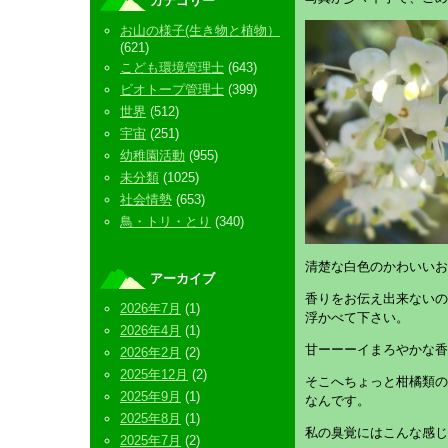
カテゴリー
お山の様子(生き物と植物）
(621)
こども環境管理士
(643)
ビオトープ管理士
(399)
世界
(512)
宇宙
(251)
幼稚園活動
(955)
未分類
(1025)
社会情勢
(653)
鳥・トリ・とり
(340)
清楚な白色のかわいいお
アーカイブ
香りをお伝え出来ないの
2026年7月
(1)
浮かべて下さい。
2026年4月
(1)
甘ーーーイまろやかな香
2026年2月
(2)
2025年12月
(2)
そこへちょっと柑橘類の
2025年9月
(1)
なんです。
2025年8月
(1)
私の臭覚にはこんな感じ
2025年7月
(2)