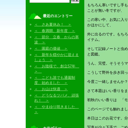
もちろん寒いですし手も
ことが無い冬ですが、
最近のエントリー
この寒い中、お気に入り
＜ さあ夏休み！ ＞
かほかにして、
＜ 春満開、新年度 ＞
外に出るのです。もちろ
＜ 節分 立春 からの寒
イテム。
波 ＞
＜ 園庭の価値 ＞
そして記録ノートと虫め
と図鑑。
＜ 新年を穏やかに迎えま
しょう ＞
うん、完璧。そうそうマ
＜ お陰様で、創立57年
＞
こうして野外を歩き回っ
＜ こども誰でも通園制
今度ご一緒しませんか？
度、始めました ＞
＜ お山は快適 ＞
さて本題はいい香りをま
＜ どうなるツバメ、頑張
初秋のいい香りは 「モ
れ！ ＞
＜ やまゆり咲きました
このページでも触れまし
＞
本日はこのお花です。分
写真が少々下手で、ごめ