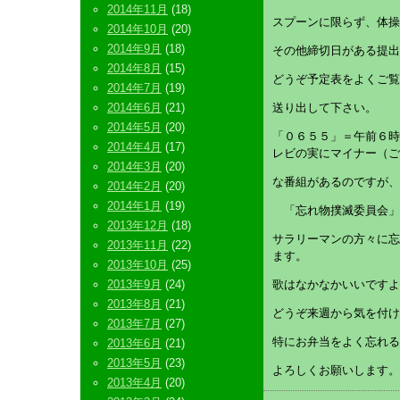
2014年11月
(18)
スプーンに限らず、体操
2014年10月
(20)
2014年9月
(18)
その他締切日がある提出
2014年8月
(15)
どうぞ予定表をよくご覧
2014年7月
(19)
2014年6月
(21)
送り出して下さい。
2014年5月
(20)
「０６５５」＝午前６時
2014年4月
(17)
レビの実にマイナー（ご
2014年3月
(20)
な番組があるのですが、
2014年2月
(20)
2014年1月
(19)
「忘れ物撲滅委員会」
2013年12月
(18)
サラリーマンの方々に忘
2013年11月
(22)
ます。
2013年10月
(25)
2013年9月
(24)
歌はなかなかいいです
2013年8月
(21)
どうぞ来週から気を付け
2013年7月
(27)
特にお弁当をよく忘れる
2013年6月
(21)
2013年5月
(23)
よろしくお願いします。
2013年4月
(20)