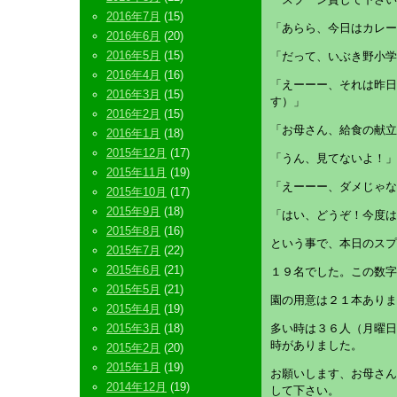
2016年7月
(15)
「あらら、今日はカレー
2016年6月
(20)
2016年5月
(15)
「だって、いぶき野小学
2016年4月
(16)
「えーーー、それは昨日
2016年3月
(15)
す）」
2016年2月
(15)
「お母さん、給食の献立
2016年1月
(18)
2015年12月
(17)
「うん、見てないよ！」
2015年11月
(19)
「えーーー、ダメじゃな
2015年10月
(17)
2015年9月
(18)
「はい、どうぞ！今度は
2015年8月
(16)
という事で、本日のスプ
2015年7月
(22)
2015年6月
(21)
１９名でした。この数字
2015年5月
(21)
園の用意は２１本ありま
2015年4月
(19)
2015年3月
(18)
多い時は３６人（月曜日
時がありました。
2015年2月
(20)
2015年1月
(19)
お願いします、お母さん
2014年12月
(19)
して下さい。