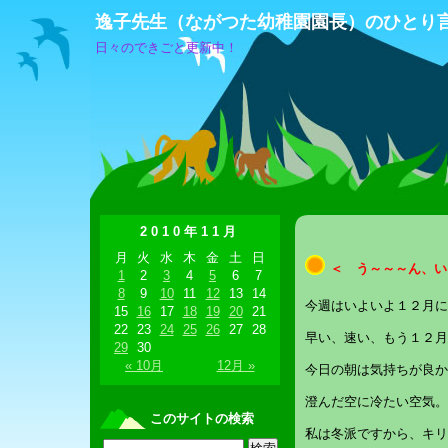
逸子先生（ながつた幼稚園園長）のひとり
日々のできごと更新中！
2010年11月
月
火
水
木
金
土
日
＜ う～～～ん、い
1
2
3
4
5
6
7
8
9
10
11
12
13
14
今週はいよいよ１２月に
15
16
17
18
19
20
21
22
23
24
25
26
27
28
早い、速い、もう１２月
29
30
« 10月
12月 »
今日の朝は気持ちが良か
澄んだ空に冷たい空気。
このサイトの検索
私は冬派ですから、キリ