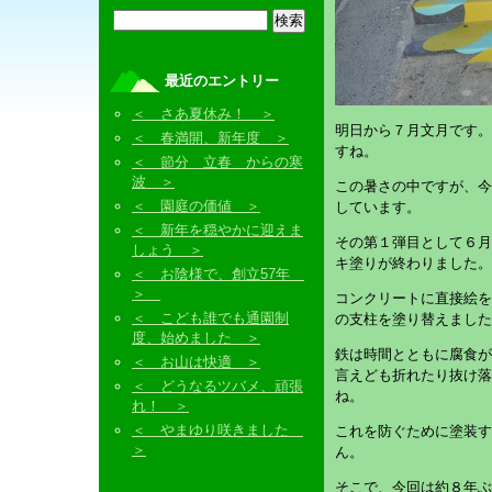
最近のエントリー
＜ さあ夏休み！ ＞
明日から７月文月です。
＜ 春満開、新年度 ＞
すね。
＜ 節分 立春 からの寒
波 ＞
この暑さの中ですが、今
＜ 園庭の価値 ＞
しています。
＜ 新年を穏やかに迎えま
その第１弾目として６月
しょう ＞
キ塗りが終わりました。
＜ お陰様で、創立57年
＞
コンクリートに直接絵を
＜ こども誰でも通園制
の支柱を塗り替えました
度、始めました ＞
鉄は時間とともに腐食が
＜ お山は快適 ＞
言えども折れたり抜け落
＜ どうなるツバメ、頑張
ね。
れ！ ＞
＜ やまゆり咲きました
これを防ぐために塗装す
＞
ん。
そこで、今回は約８年ぶ