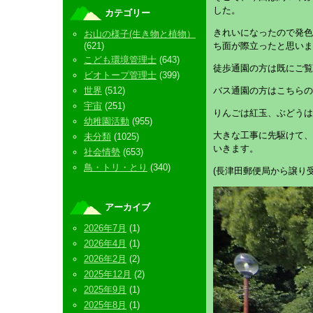
した。
カテゴリー
きれいになったので発色
お山の様子(生き物と植物）
(621)
ち面が際立ったと思いま
こども環境管理士
(643)
徒歩通園の方は既にご覧
ビオトープ管理士
(399)
世界
(512)
バス通園の方はこちらの
宇宙
(251)
りんごは紅玉、ぶどうは
幼稚園活動
(955)
大きな工事に先駆けて、
未分類
(1025)
いきます。
社会情勢
(653)
鳥・トリ・とり
(340)
(長津田郵便局から譲り
アーカイブ
2026年7月
(1)
2026年4月
(1)
2026年2月
(2)
2025年12月
(2)
2025年9月
(1)
2025年8月
(1)