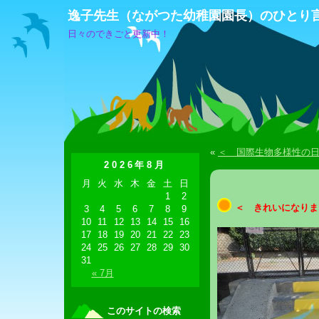
逸子先生（ながつた幼稚園園長）のひとり
日々のできごと更新中！
«
＜ 国際生物多様性の
2026年8月
月
火
水
木
金
土
日
1
2
＜ きれいになりま
3
4
5
6
7
8
9
10
11
12
13
14
15
16
17
18
19
20
21
22
23
24
25
26
27
28
29
30
31
« 7月
このサイトの検索