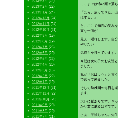
2013年3月
(24)
ここまでは怖い顔で落ち
2013年2月
(22)
2013年1月
(24)
「ほら、戻ってきた。出
はする。」
2012年12月
(24)
2012年11月
(24)
と、ここで満面の笑みを
2012年10月
(21)
直な一面が
2012年9月
(19)
見え、隠れします。自分
2012年8月
(19)
やりたい
2012年7月
(26)
気持ちを持っています。
2012年6月
(20)
2012年5月
(22)
今朝は女の子のお友達と
2012年4月
(20)
ました。
2012年3月
(15)
私が「おはよう」と言う
2012年2月
(22)
で返って来ました。
2012年1月
(19)
2011年12月
(21)
そして幼稚園の毎日を楽
ます。
2011年11月
(22)
2011年10月
(20)
大いに脈ありです。きっ
2011年9月
(20)
かり君に成るはずです。
2011年8月
(20)
さあ、半袖ちゃん。先生
2011年7月
(21)