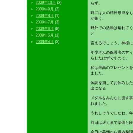
2009年10月
(2)
らず、
2009年9月
(2)
時には人の精神形成をも
2009年8月
(1)
が集う、
2009年7月
(3)
野外での活動は晴れてく
2009年6月
(8)
と
2009年5月
(1)
2009年4月
(3)
言えるでしょう。神様に
年少さんの保護者の方々
らしたはずですので、
私は最高のプレゼントを
ました。
体調を崩してお休みした
出になる
メダルをみんなに渡す事
れました。
うれしそうでしたね、年
前日は遅くまで準備と段
今日は早朝から場内整理