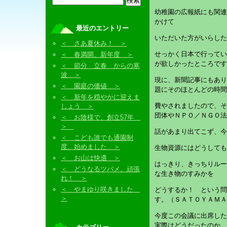
幼稚園の広報紙にも関連
かけて
最近のエントリー
いただいた方がいらした
＜ さあ夏休み！ ＞
せっかく日本で行ってい
＜ 春満開、新年度 ＞
が欲しかったところです
＜ 節分 立春 からの寒
波 ＞
現に、新聞記事にもあり
＜ 園庭の価値 ＞
題にそのほとんどの時間
＜ 新年を穏やかに迎えま
費やされましたので、そ
しょう ＞
団体やＮＰＯ／ＮＧＯ法
＜ お陰様で、創立57年
＞
話があまり出てこず、今
＜ こども誰でも通園制
度、始めました ＞
生物資源にはどうしても
＜ お山は快適 ＞
はっきり、きっちりルー
＜ どうなるツバメ、頑張
な生き物のすみかを
れ！ ＞
＜ やまゆり咲きました
どうするか！ という問
＞
す。（ＳＡＴＯＹＡＭＡ
今度この会議に出席した
実際はどうだったのか