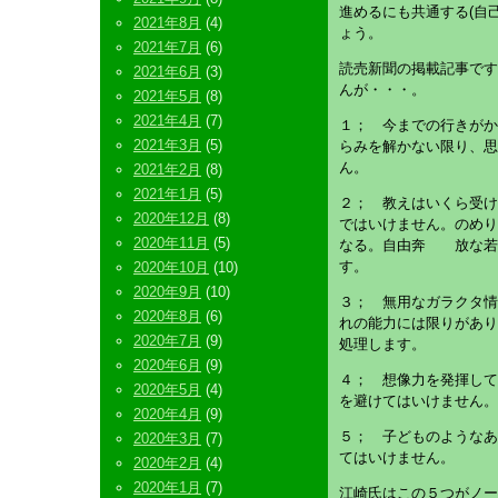
進めるにも共通する(自
2021年8月
(4)
ょう。
2021年7月
(6)
読売新聞の掲載記事です
2021年6月
(3)
んが・・・。
2021年5月
(8)
2021年4月
(7)
１； 今までの行きがか
2021年3月
(5)
らみを解かない限り、思
ん。
2021年2月
(8)
2021年1月
(5)
２； 教えはいくら受け
2020年12月
(8)
ではいけません。のめり
2020年11月
(5)
なる。自由奔 放な若
す。
2020年10月
(10)
2020年9月
(10)
３； 無用なガラクタ情
2020年8月
(6)
れの能力には限りがあり
2020年7月
(9)
処理します。
2020年6月
(9)
４； 想像力を発揮して
2020年5月
(4)
を避けてはいけません。
2020年4月
(9)
５； 子どものようなあ
2020年3月
(7)
てはいけません。
2020年2月
(4)
2020年1月
(7)
江崎氏はこの５つがノー