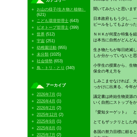
カテゴリー
聞いてみたいと思います
お山の様子(生き物と植物）
(621)
日本政府ももう少し、一
こども環境管理士
(643)
ピールをしてもよかった
ビオトープ管理士
(399)
世界
(512)
ＮＨＫが何度か特集を組
は本当に自然がどんどん
宇宙
(251)
幼稚園活動
(955)
生き物たちが毎日絶滅し
未分類
(1025)
しか分かっていないと思
社会情勢
(653)
小学生の授業から、生物
鳥・トリ・とり
(340)
保全の考え方を
しみこませなければ、大
アーカイブ
っかけに出来る、今年が
2026年7月
(1)
議定書は終始生物資源の
2026年4月
(1)
いく自然にストップをか
2026年2月
(2)
『愛知ターゲット』 と
2025年12月
(2)
2025年9月
(1)
とてもザックリとした内
2025年8月
(1)
各国の努力目標に頼ると
2025年7月
(2)