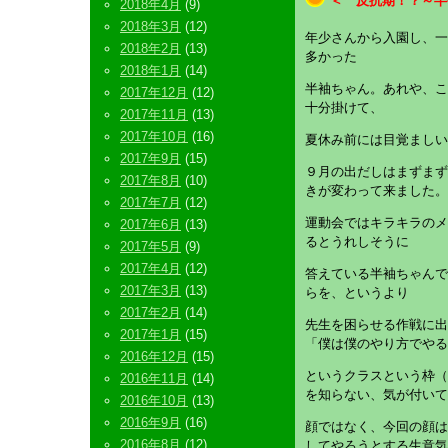
＜ 反抗期！？～半
2018年4月
(9)
2018年3月
(12)
年少さんから入園し、一
2018年2月
(13)
多かった
2018年1月
(14)
半袖ちゃん。あれや、こ
2017年12月
(12)
十分掛けて、
2017年11月
(13)
2017年10月
(16)
夏休み前には目覚ましい
2017年9月
(15)
９月の出だしはまずまず
2017年8月
(10)
きが変わって来ました。
2017年7月
(12)
運動会ではキラキラのメ
2017年6月
(13)
るとうれしそうに
2017年5月
(9)
2017年4月
(12)
答えている半袖ちゃんで
2017年3月
(13)
らを、というより
2017年2月
(14)
先生を困らせる作戦に出
2017年1月
(15)
「僕は僕のやり方でやる
2016年12月
(15)
というクラスという枠（
2016年11月
(14)
を知らない、気が付いて
2016年10月
(13)
2016年9月
(16)
顔ではなく、今回の顔は
2016年8月
(12)
してやろうとする生意気