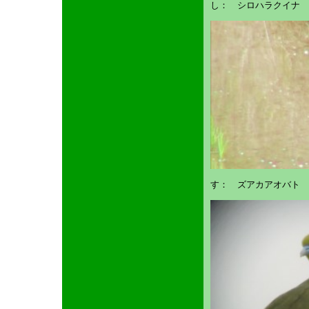
し： シロハラクイナ
す： ズアカアオバト