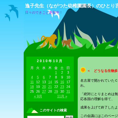
逸子先生（ながつた幼稚園園長）のひとり
日々のできごと更新中！
2010年10月
月
火
水
木
金
土
日
＜ どうなる生物多
1
2
3
4
5
6
7
8
9
10
名古屋で開かれていたＣ
11
12
13
14
15
16
17
れ、
18
19
20
21
22
23
24
25
26
27
28
29
30
31
「絶対にとりまとめは無
« 9月
11月 »
応各国の理解を得て、
成果を上げて終了したよ
このサイトの検索
この会議にはこのページ