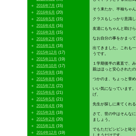
2016年7月
(15)
そう来たか、半袖ちゃん
2016年6月
(20)
クラスもしっかり意識し
2016年5月
(15)
2016年4月
(16)
友達にもちゃんと助けら
2016年3月
(15)
なお自分の事をかまって
2016年2月
(15)
2016年1月
(18)
出てきました。これも一
2015年12月
(17)
うです。
2015年11月
(19)
１学期後半の素直で、み
2015年10月
(17)
親はほっと安心されたの
2015年9月
(18)
つかのま、ちょっと誉め
2015年8月
(16)
2015年7月
(22)
いい気になっています。
2015年6月
(21)
げ、
2015年5月
(21)
先生が探しに来てくれる
2015年4月
(19)
2015年3月
(18)
さて、世の中はそんなに
2015年2月
(20)
ましょう。
2015年1月
(19)
でもただビシビシと叱り
2014年12月
(19)
しまうだけです。