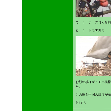
て ： テ の付く名前
と ： トモエガモ
お顔の模様がトモエ模様
た。
この鳥も中国の緯度が
おわり。