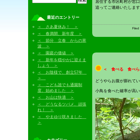
居住する市区町村が窓口
追ってご連絡いたします
最近のエントリー
＜ さあ夏休み！ ＞
Filed
＜ 春満開、新年度 ＞
＜ 節分 立春 からの寒
波 ＞
＜ 園庭の価値 ＞
＜ 新年を穏やかに迎えま
しょう ＞
＜ 食べる 食べら
＜ お陰様で、創立57年
＞
どうやらお腹が膨れてい
＜ こども誰でも通園制
度、始めました ＞
小鳥を食べた確率が高い
＜ お山は快適 ＞
＜ どうなるツバメ、頑張
れ！ ＞
＜ やまゆり咲きました
＞