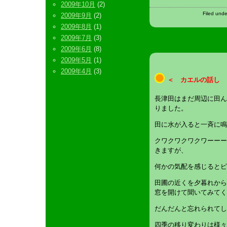
2009年10月
(2)
Filed und
2009年9月
(2)
2009年8月
(1)
2009年7月
(3)
2009年6月
(8)
2009年5月
(1)
2009年4月
(3)
＜ カエルの話し 
長津田はまだ周辺に田ん
りました。
田に水が入ると一斉に鳴
クワクワクワクワーーー
きますが、
何かの気配を感じるとピ
田圃の近くを夕暮れから
窓を開けて聞いてみてく
だんだんと忘れられてし
四季の移り変わりは様々