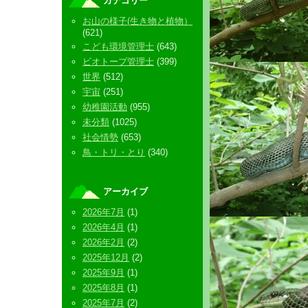
カテゴリー
お山の様子(生き物と植物）
(621)
こども環境管理士
(643)
ビオトープ管理士
(399)
世界
(512)
宇宙
(251)
幼稚園活動
(955)
未分類
(1025)
社会情勢
(653)
鳥・トリ・とり
(340)
アーカイブ
2026年7月
(1)
2026年4月
(1)
2026年2月
(2)
2025年12月
(2)
2025年9月
(1)
2025年8月
(1)
2025年7月
(2)