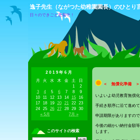
逸子先生（ながつた幼稚園園長）のひとり
日々のできごと更新中！
2019年6月
月
火
水
木
金
土
日
＜ 無償化準備 ＞
1
2
3
4
5
6
7
8
9
いよいよ幼児教育無償化
10
11
12
13
14
15
16
17
18
19
20
21
22
23
手続き順序に沿て進めて
24
25
26
27
28
29
30
« 5月
7月 »
申請期限がありますので
今後の細かい納付金額等
このサイトの検索
します。