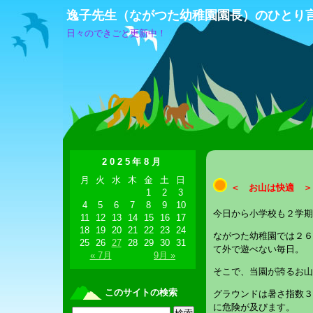
逸子先生（ながつた幼稚園園長）のひとり
日々のできごと更新中！
2025年8月
月
火
水
木
金
土
日
＜ お山は快適 ＞
1
2
3
4
5
6
7
8
9
10
今日から小学校も２学期
11
12
13
14
15
16
17
18
19
20
21
22
23
24
ながつた幼稚園では２６
25
26
27
28
29
30
31
て外で遊べない毎日。
« 7月
9月 »
そこで、当園が誇るお山
このサイトの検索
グラウンドは暑さ指数３
に危険が及びます。