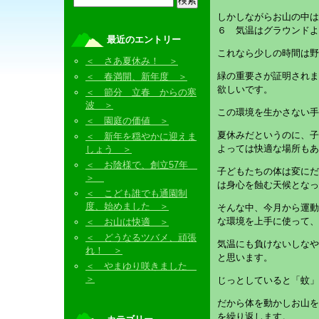
しかしながらお山の中は
６ 気温はグラウンドよ
最近のエントリー
これなら少しの時間は野
＜ さあ夏休み！ ＞
緑の重要さが証明されま
＜ 春満開、新年度 ＞
欲しいです。
＜ 節分 立春 からの寒
波 ＞
この環境を生かさない手
＜ 園庭の価値 ＞
夏休みだというのに、子
＜ 新年を穏やかに迎えま
よっては快適な場所もあ
しょう ＞
＜ お陰様で、創立57年
子どもたちの体は変にだ
＞
は身心を蝕む天候となっ
＜ こども誰でも通園制
度、始めました ＞
そんな中、今月から運動
な環境を上手に使って、
＜ お山は快適 ＞
＜ どうなるツバメ、頑張
気温にも負けないしなや
れ！ ＞
と思います。
＜ やまゆり咲きました
＞
じっとしていると「蚊」
だから体を動かしお山を
を繰り返します。