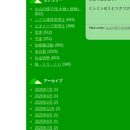
カテゴリー
ミンミンゼミとツクツク
お山の様子(生き物と植物）
(621)
こども環境管理士
(643)
ビオトープ管理士
(399)
Filed under:
お山の様子(生き
世界
(512)
宇宙
(251)
幼稚園活動
(955)
未分類
(1025)
社会情勢
(653)
鳥・トリ・とり
(340)
アーカイブ
2026年7月
(1)
2026年4月
(1)
2026年2月
(2)
2025年12月
(2)
2025年9月
(1)
2025年8月
(1)
2025年7月
(2)